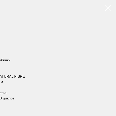
 обивки
ATURAL FIBRE
см
стка
00 циклов