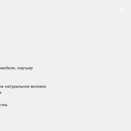
й мебели, портьер
ое натуральное волокно
м
стка