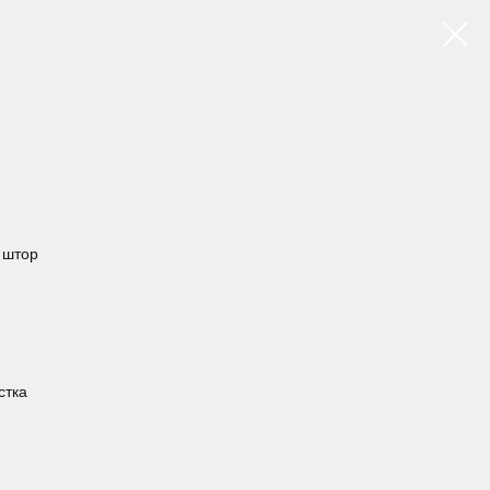
х штор
стка