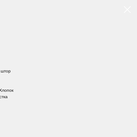
х штор
 Хлопок
стка