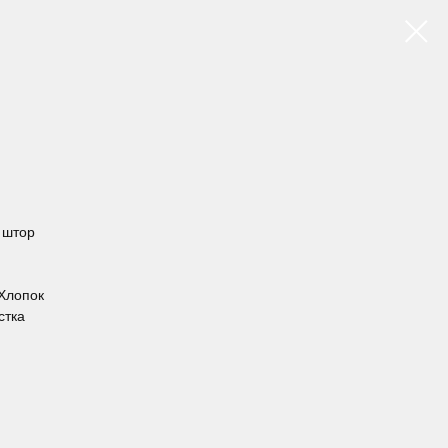
х штор
 Хлопок
стка