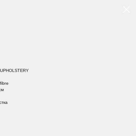
T UPHOLSTERY
fibre
см
стка