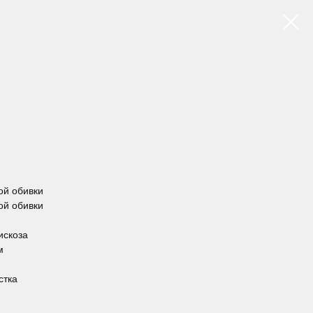
кой обивки
кой обивки
искоза
м
стка